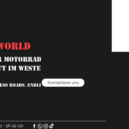
WORLD
 MOTORRADHÄNDLER MIT
T IM WESTERWALD“
Kontaktiere uns
ESS ROADS. ENDLESS LOVE.
3 - 96 49 130