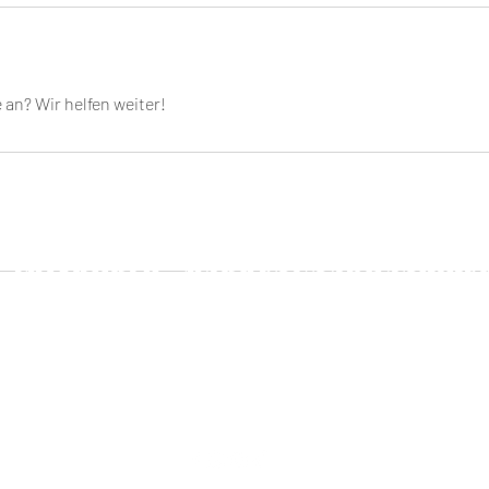
an? Wir helfen weiter!
JMZ-World „Markenunabhängige
orradhändler mit Meisterwerksta
Westerwald“
+49 (0) 2663 - 96 49 130