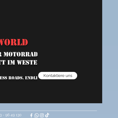
WORLD
 MOTORRADHÄNDLER MIT
T IM WESTERWALD“
Kontaktiere uns
ESS ROADS. ENDLESS LOVE.
3 - 96 49 130