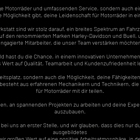
sige Motorräder und umfassenden Service, sondern auch e
ie Möglichkeit gibt, deine Leidenschaft für Motorräder in e
statt sind wir stolz darauf, ein breites Spektrum an Fa
auf den renommierten Marken Harley-Davidson und Buell, u
ngagierte Mitarbeiter, die unser Team verstärken möchte
d hast du die Chance, in einem innovativen Unternehmen
 Wert auf Qualität, Teamarbeit und Kundenzufriedenheit l
beitsplatz, sondern auch die Möglichkeit, deine Fähigkeit
besteht aus erfahrenen Mechanikern und Technikern, die 
für Motorräder mit dir teilen.
ben, an spannenden Projekten zu arbeiten und deine Expe
auszubauen.
ei uns an erster Stelle, und wir glauben, dass dies nur d
ausgebildetes
ir großen Wert auf eine positive Arbeitsatmosphäre, in de