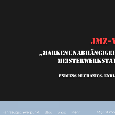
JMZ-
„MARKENUNABHÄNGIGER
MEISTERWERKSTAT
ENDLESS MECHANICS. ENDL
+49 (0) 266
Fahrzeugschwerpunkt
Blog
Shop
Mehr