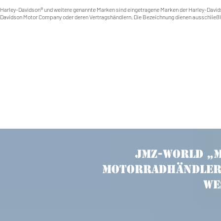
Harley-Davidson® und weitere genannte Marken sind eingetragene Marken der Harley-Davids
Davidson Motor Company oder deren Vertragshändlern. Die Bezeichnung dienen ausschließl
JMZ-World „
Motorradhändler 
We