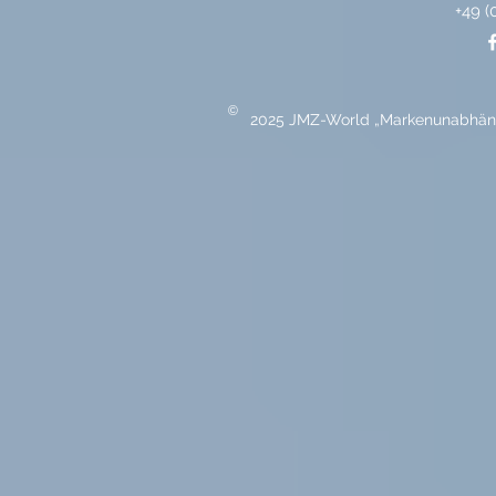
+49 (
©
2025 JMZ-World „Markenunabhängi