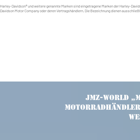
Harley-Davidson® und weitere genannte Marken sind eingetragene Marken der Harley-Davids
Davidson Motor Company oder deren Vertragshändlern. Die Bezeichnung dienen ausschließl
JMZ-World „
Motorradhändler 
We