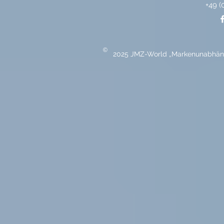
+49 (
©
2025 JMZ-World „Markenunabhängi