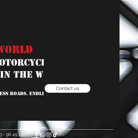
WORLD
otorcycle Dealer with
in the Westerwald"
Contact us
ESS ROADS. ENDLESS LOVE.
3 - 96 49 130