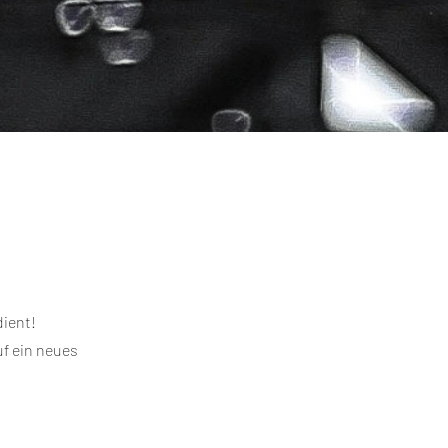
dient!
uf ein neues