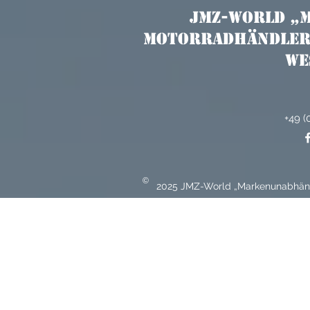
JMZ-World „
Motorradhändler 
We
+49 (
©
2025 JMZ-World „Markenunabhängi